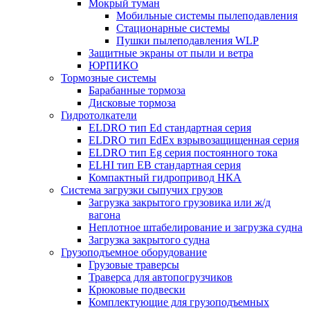
Мокрый туман
Мобильные системы пылеподавления
Стационарные системы
Пушки пылеподавления WLP
Защитные экраны от пыли и ветра
ЮРПИКО
Тормозные системы
Барабанные тормоза
Дисковые тормоза
Гидротолкатели
ELDRO тип Ed стандартная серия
ELDRO тип EdEx взрывозащищенная серия
ELDRO тип Eg серия постоянного тока
ELHI тип ЕВ стандартная серия
Компактный гидропривод НКА
Система загрузки сыпучих грузов
Загрузка закрытого грузовика или ж/д
вагона
Неплотное штабелирование и загрузка судна
Загрузка закрытого судна
Грузоподъемное оборудование
Грузовые траверсы
Траверса для автопогрузчиков
Крюковые подвески
Комплектующие для грузоподъемных