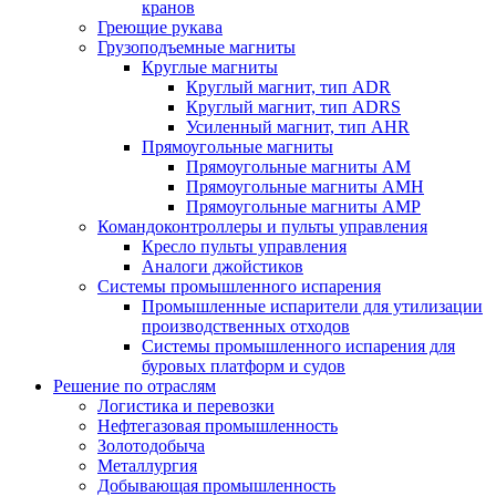
кранов
Греющие рукава
Грузоподъемные магниты
Круглые магниты
Круглый магнит, тип ADR
Круглый магнит, тип ADRS
Усиленный магнит, тип AHR
Прямоугольные магниты
Прямоугольные магниты AM
Прямоугольные магниты AMH
Прямоугольные магниты AMP
Командоконтроллеры и пульты управления
Кресло пульты управления
Аналоги джойстиков
Системы промышленного испарения
Промышленные испарители для утилизации
производственных отходов
Системы промышленного испарения для
буровых платформ и судов
Решение по отраслям
Логистика и перевозки
Нефтегазовая промышленность
Золотодобыча
Металлургия
Добывающая промышленность