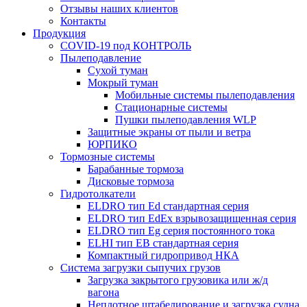
Отзывы наших клиентов
Контакты
Продукция
COVID-19 под КОНТРОЛЬ
Пылеподавление
Сухой туман
Мокрый туман
Мобильные системы пылеподавления
Стационарные системы
Пушки пылеподавления WLP
Защитные экраны от пыли и ветра
ЮРПИКО
Тормозные системы
Барабанные тормоза
Дисковые тормоза
Гидротолкатели
ELDRO тип Ed стандартная серия
ELDRO тип EdEx взрывозащищенная серия
ELDRO тип Eg серия постоянного тока
ELHI тип ЕВ стандартная серия
Компактный гидропривод НКА
Система загрузки сыпучих грузов
Загрузка закрытого грузовика или ж/д
вагона
Неплотное штабелирование и загрузка судна