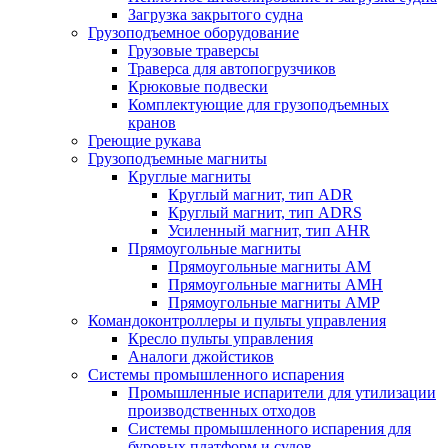
Загрузка закрытого судна
Грузоподъемное оборудование
Грузовые траверсы
Траверса для автопогрузчиков
Крюковые подвески
Комплектующие для грузоподъемных
кранов
Греющие рукава
Грузоподъемные магниты
Круглые магниты
Круглый магнит, тип ADR
Круглый магнит, тип ADRS
Усиленный магнит, тип AHR
Прямоугольные магниты
Прямоугольные магниты AM
Прямоугольные магниты AMH
Прямоугольные магниты AMP
Командоконтроллеры и пульты управления
Кресло пульты управления
Аналоги джойстиков
Системы промышленного испарения
Промышленные испарители для утилизации
производственных отходов
Системы промышленного испарения для
буровых платформ и судов