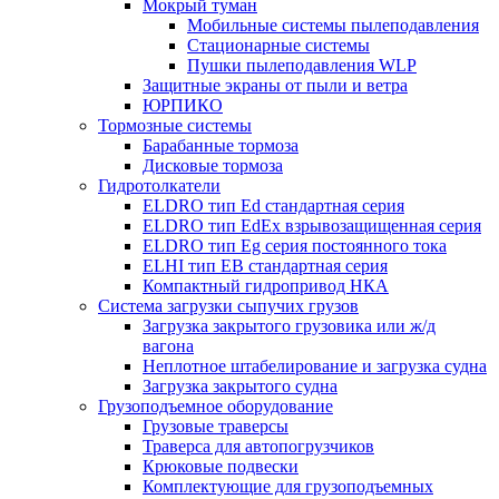
Мокрый туман
Мобильные системы пылеподавления
Стационарные системы
Пушки пылеподавления WLP
Защитные экраны от пыли и ветра
ЮРПИКО
Тормозные системы
Барабанные тормоза
Дисковые тормоза
Гидротолкатели
ELDRO тип Ed стандартная серия
ELDRO тип EdEx взрывозащищенная серия
ELDRO тип Eg серия постоянного тока
ELHI тип ЕВ стандартная серия
Компактный гидропривод НКА
Система загрузки сыпучих грузов
Загрузка закрытого грузовика или ж/д
вагона
Неплотное штабелирование и загрузка судна
Загрузка закрытого судна
Грузоподъемное оборудование
Грузовые траверсы
Траверса для автопогрузчиков
Крюковые подвески
Комплектующие для грузоподъемных