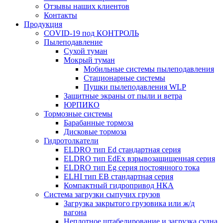
Отзывы наших клиентов
Контакты
Продукция
COVID-19 под КОНТРОЛЬ
Пылеподавление
Сухой туман
Мокрый туман
Мобильные системы пылеподавления
Стационарные системы
Пушки пылеподавления WLP
Защитные экраны от пыли и ветра
ЮРПИКО
Тормозные системы
Барабанные тормоза
Дисковые тормоза
Гидротолкатели
ELDRO тип Ed стандартная серия
ELDRO тип EdEx взрывозащищенная серия
ELDRO тип Eg серия постоянного тока
ELHI тип ЕВ стандартная серия
Компактный гидропривод НКА
Система загрузки сыпучих грузов
Загрузка закрытого грузовика или ж/д
вагона
Неплотное штабелирование и загрузка судна