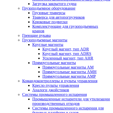
Загрузка закрытого судна
Грузоподъемное оборудование
Грузовые траверсы
Траверса для автопогрузчиков
Крюковые подвески
Комплектующие для грузоподъемных
кранов
Греющие рукава
Грузоподъемные магниты
Круглые магниты
Круглый магнит, тип ADR
Круглый магнит, тип ADRS
Усиленный магнит, тип AHR
Прямоугольные магниты
Прямоугольные магниты AM
Прямоугольные магниты AMH
Прямоугольные магниты AMP
Командоконтроллеры и пульты управления
Кресло пульты управления
Аналоги джойстиков
Системы промышленного испарения
Промышленные испарители для утилизации
производственных отходов
Системы промышленного испарения для
буровых платформ и судов