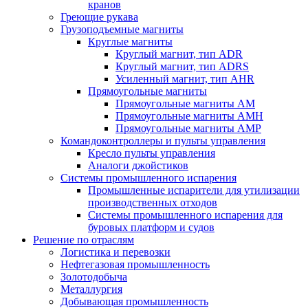
кранов
Греющие рукава
Грузоподъемные магниты
Круглые магниты
Круглый магнит, тип ADR
Круглый магнит, тип ADRS
Усиленный магнит, тип AHR
Прямоугольные магниты
Прямоугольные магниты AM
Прямоугольные магниты AMH
Прямоугольные магниты AMP
Командоконтроллеры и пульты управления
Кресло пульты управления
Аналоги джойстиков
Системы промышленного испарения
Промышленные испарители для утилизации
производственных отходов
Системы промышленного испарения для
буровых платформ и судов
Решение по отраслям
Логистика и перевозки
Нефтегазовая промышленность
Золотодобыча
Металлургия
Добывающая промышленность