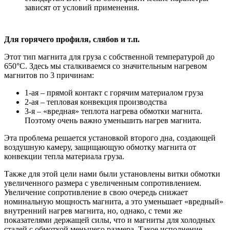
зависят от условий применения.
Для горячего профиля, слябов и т.п.
Этот тип магнита для груза с собственной температурой до
650°С. Здесь мы сталкиваемся со значительным нагревом
магнитов по 3 причинам:
1-ая – прямой контакт с горячим материалом груза
2-ая – тепловая конвекция производства
3-я – «вредная» теплота нагрева обмотки магнита.
Поэтому очень важно уменьшить нагрев магнита.
Эта проблема решается установкой второго дна, создающей
воздушную камеру, защищающую обмотку магнита от
конвекции тепла материала груза.
Также для этой цели нами были установлены витки обмотки
увеличенного размера с увеличенным сопротивлением.
Увеличение сопротивление в свою очередь снижает
номинальную мощность магнита, а это уменьшает «вредный»
внутренний нагрев магнита, но, однако, с теми же
показателями держащей силы, что и магниты для холодных
сталей с обмоткой меньшего размера. Такое исполнение