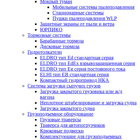
Мокрый туман
Мобильные системы пылеподавления
Стационарные системы
Пушки пылеподавления WLP
Защитные экраны от пыли и ветра
ЮРПИКО
Тормозные системы
Барабанные тормоза
Дисковые тормоза
Гидротолкатели
ELDRO тип Ed стандартная серия
ELDRO тип EdEx взрывозащищенная серия
ELDRO тип Eg серия постоянного тока
ELHI тип ЕВ стандартная серия
Компактный гидропривод НКА
Система загрузки сыпучих грузов
Загрузка закрытого грузовика или ж/д
вагона
Неплотное штабелирование и загрузка судна
Загрузка закрытого судна
Грузоподъемное оборудование
Грузовые траверсы
Траверса для автопогрузчиков
Крюковые подвески
Комплектующие для грузоподъемных