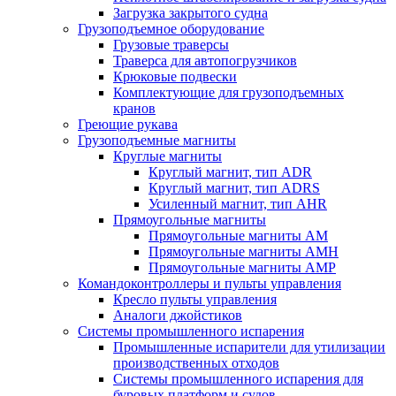
Загрузка закрытого судна
Грузоподъемное оборудование
Грузовые траверсы
Траверса для автопогрузчиков
Крюковые подвески
Комплектующие для грузоподъемных
кранов
Греющие рукава
Грузоподъемные магниты
Круглые магниты
Круглый магнит, тип ADR
Круглый магнит, тип ADRS
Усиленный магнит, тип AHR
Прямоугольные магниты
Прямоугольные магниты AM
Прямоугольные магниты AMH
Прямоугольные магниты AMP
Командоконтроллеры и пульты управления
Кресло пульты управления
Аналоги джойстиков
Системы промышленного испарения
Промышленные испарители для утилизации
производственных отходов
Системы промышленного испарения для
буровых платформ и судов