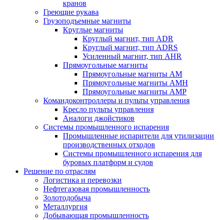
кранов
Греющие рукава
Грузоподъемные магниты
Круглые магниты
Круглый магнит, тип ADR
Круглый магнит, тип ADRS
Усиленный магнит, тип AHR
Прямоугольные магниты
Прямоугольные магниты AM
Прямоугольные магниты AMH
Прямоугольные магниты AMP
Командоконтроллеры и пульты управления
Кресло пульты управления
Аналоги джойстиков
Системы промышленного испарения
Промышленные испарители для утилизации
производственных отходов
Системы промышленного испарения для
буровых платформ и судов
Решение по отраслям
Логистика и перевозки
Нефтегазовая промышленность
Золотодобыча
Металлургия
Добывающая промышленность