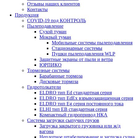
Отзывы наших клиентов
Контакты
Продукция
COVID-19 под КОНТРОЛЬ
Пылеподавление
Сухой туман
Мокрый туман
Мобильные системы пылеподавления
Стационарные системы
Пушки пылеподавления WLP
Защитные экраны от пыли и ветра
ЮРПИКО
Тормозные системы
Барабанные тормоза
Дисковые тормоза
Гидротолкатели
ELDRO тип Ed стандартная серия
ELDRO тип EdEx взрывозащищенная серия
ELDRO тип Eg серия постоянного тока
ELHI тип ЕВ стандартная серия
Компактный гидропривод НКА
Система загрузки сыпучих грузов
Загрузка закрытого грузовика или ж/д
вагона
Неплотное штабелирование и загрузка судна