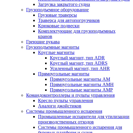
Загрузка закрытого судна
Грузоподъемное оборудование
Грузовые траверсы
Траверса для автопогрузчиков
Крюковые подвески
Комплектующие для грузоподъемных
кранов
Греющие рукава
Грузоподъемные магниты
Круглые магниты
Круглый магнит, тип ADR
Круглый магнит, тип ADRS
Усиленный магнит, тип AHR
Прямоугольные магниты
Прямоугольные магниты AM
Прямоугольные магниты AMH
Прямоугольные магниты AMP
Командоконтроллеры и пульты управления
Кресло пульты управления
Аналоги джойстиков
Системы промышленного испарения
Промышленные испарители для утилизации
производственных отходов
Системы промышленного испарения для
буровых платформ и судов