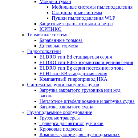
Мокрый туман
Мобильные системы пылеподавления
Стационарные системы
Пушки пылеподавления WLP
Защитные экраны от пыли и ветра
ЮРПИКО
Тормозные системы
Барабанные тормоза
Дисковые тормоза
Гидротолкатели
ELDRO тип Ed стандартная серия
ELDRO тип EdEx взрывозащищенная серия
ELDRO тип Eg серия постоянного тока
ELHI тип ЕВ стандартная серия
Компактный гидропривод НКА
Система загрузки сыпучих грузов
Загрузка закрытого грузовика или ж/д
вагона
Неплотное штабелирование и загрузка судна
Загрузка закрытого судна
Грузоподъемное оборудование
Грузовые траверсы
Траверса для автопогрузчиков
Крюковые подвески
Комплектующие для грузоподъемных