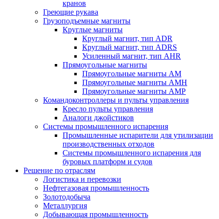
кранов
Греющие рукава
Грузоподъемные магниты
Круглые магниты
Круглый магнит, тип ADR
Круглый магнит, тип ADRS
Усиленный магнит, тип AHR
Прямоугольные магниты
Прямоугольные магниты AM
Прямоугольные магниты AMH
Прямоугольные магниты AMP
Командоконтроллеры и пульты управления
Кресло пульты управления
Аналоги джойстиков
Системы промышленного испарения
Промышленные испарители для утилизации
производственных отходов
Системы промышленного испарения для
буровых платформ и судов
Решение по отраслям
Логистика и перевозки
Нефтегазовая промышленность
Золотодобыча
Металлургия
Добывающая промышленность