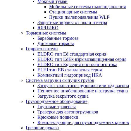
Мокрый туман
Мобильные системы пылеподавления
Стационарные системы
Пушки пылеподавления WLP
Защитные экраны от пыли и ветра
ЮРПИКО
Тормозные системы
Барабанные тормоза
Дисковые тормоза
Гидротолкатели
ELDRO тип Ed стандартная серия
ELDRO тип EdEx взрывозащищенная серия
ELDRO тип Eg серия постоянного тока
ELHI тип ЕВ стандартная серия
Компактный гидропривод НКА
Система загрузки сыпучих грузов
Загрузка закрытого грузовика или ж/д вагона
Неплотное штабелирование и загрузка судна
Загрузка закрытого судна
Грузоподъемное оборудование
Грузовые траверсы
Траверса для автопогрузчиков
Крюковые подвески
Комплектующие для грузоподъемных кранов
Греющие рукава