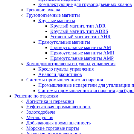
Комплектующие для грузоподъемных кранов
Греющие рукава
Грузоподъемные магниты
Круглые магниты
Круглый магнит, тип ADR
Круглый магнит, тип ADRS
Усиленный магнит, тип AHR
Прямоугольные магниты
Прямоугольные магниты AM
Прямоугольные магниты AMH
Прямоугольные магниты AMP
Командоконтроллеры и пульты управления
Кресло пульты управления
Аналоги джойстиков
Системы промышленного испарения
Промышленные испарители для утилизации п
Системы промышленного испарения для буро
Решение по отраслям
Логистика и перевозки
Нефтегазовая промышленность
Золотодобыча
Металлургия
Добывающая промышленность
Морские торговые порты
Угольная промышленность