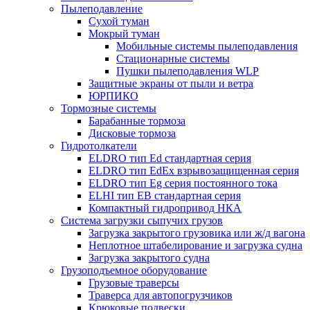
Пылеподавление
Сухой туман
Мокрый туман
Мобильные системы пылеподавления
Стационарные системы
Пушки пылеподавления WLP
Защитные экраны от пыли и ветра
ЮРПИКО
Тормозные системы
Барабанные тормоза
Дисковые тормоза
Гидротолкатели
ELDRO тип Ed стандартная серия
ELDRO тип EdEx взрывозащищенная серия
ELDRO тип Eg серия постоянного тока
ELHI тип ЕВ стандартная серия
Компактный гидропривод НКА
Система загрузки сыпучих грузов
Загрузка закрытого грузовика или ж/д вагона
Неплотное штабелирование и загрузка судна
Загрузка закрытого судна
Грузоподъемное оборудование
Грузовые траверсы
Траверса для автопогрузчиков
Крюковые подвески