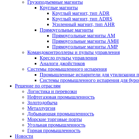
Грузоподъемные магниты
Круглые магниты
Круглый магнит, тип ADR
Круглый магнит, тип ADRS
Усиленный магнит, тип AHR
Прямоугольные магниты
Прямоугольные магниты AM
Прямоугольные магниты AMH
Прямоугольные магниты AMP
Командоконтроллеры и пульты управления
Кресло пульты управления
Аналоги джойстиков
Системы промышленного испарения
Промышленные испарители для утилизации п
Системы промышленного испарения для буро
Решение по отраслям
Логистика и перевозки
Нефтегазовая промышленность
Золотодобыча
Металлургия
Добывающая промышленность
Морские торговые порты
Угольная промышленность
Горная промышленность
Новости