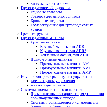
Загрузка закрытого судна
Грузоподъемное оборудование
Грузовые траверсы
Траверса для автопогрузчиков
Крюковые подвески
Комплектующие для грузоподъемных
кранов
Греющие рукава
Грузоподъемные магниты
Круглые магниты
Круглый магнит, тип ADR
Круглый магнит, тип ADRS
Усиленный магнит, тип AHR
Прямоугольные магниты
Прямоугольные магниты AM
Прямоугольные магниты AMH
Прямоугольные магниты AMP
Командоконтроллеры и пульты управления
Кресло пульты управления
Аналоги джойстиков
Системы промышленного испарения
Промышленные испарители для утилизации
производственных отходов
Системы промышленного испарения для
буровых платформ и судов