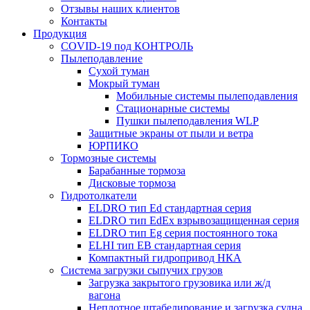
Отзывы наших клиентов
Контакты
Продукция
COVID-19 под КОНТРОЛЬ
Пылеподавление
Сухой туман
Мокрый туман
Мобильные системы пылеподавления
Стационарные системы
Пушки пылеподавления WLP
Защитные экраны от пыли и ветра
ЮРПИКО
Тормозные системы
Барабанные тормоза
Дисковые тормоза
Гидротолкатели
ELDRO тип Ed стандартная серия
ELDRO тип EdEx взрывозащищенная серия
ELDRO тип Eg серия постоянного тока
ELHI тип ЕВ стандартная серия
Компактный гидропривод НКА
Система загрузки сыпучих грузов
Загрузка закрытого грузовика или ж/д
вагона
Неплотное штабелирование и загрузка судна