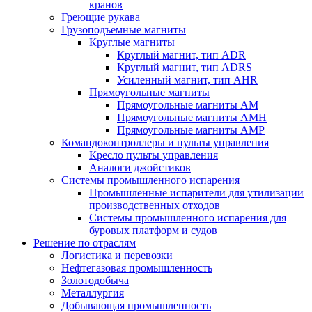
кранов
Греющие рукава
Грузоподъемные магниты
Круглые магниты
Круглый магнит, тип ADR
Круглый магнит, тип ADRS
Усиленный магнит, тип AHR
Прямоугольные магниты
Прямоугольные магниты AM
Прямоугольные магниты AMH
Прямоугольные магниты AMP
Командоконтроллеры и пульты управления
Кресло пульты управления
Аналоги джойстиков
Системы промышленного испарения
Промышленные испарители для утилизации
производственных отходов
Системы промышленного испарения для
буровых платформ и судов
Решение по отраслям
Логистика и перевозки
Нефтегазовая промышленность
Золотодобыча
Металлургия
Добывающая промышленность