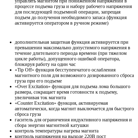
управлять магнитом при пониженном напряжении в
процессе подъема груза и набору рабочего напряжения
для последующей подъемной операции, запрещая
подъем до получения необходимого запаса (функция
активируется оператором в ручном режиме)
дополнительная защитная функция активируется при
превышении максимально допустимого напряжения в
течение длительного периода времени (при тяжелом
цикле работы), допущенного ошибкой оператора,
блокируя работу на один час
«Tip Off» функция бесступенчатого ослабления
магнитного поля для возможного дозированного сброса
груза при его подъеме
«Over Excitation» функция для подъема лома большого
размера, сокращает время готовности к подъему,
увеличивая ток магнита
«Counter Excitation» функция, активируемая
автоматически, когда магнит выключается для быстрого
сброса груза
гаситель для ограничения индуктивного напряжения и
сбора энергии магнитной катушки
контроль температуры нагрева магнита
контроль напряжения на выходе 220В пост