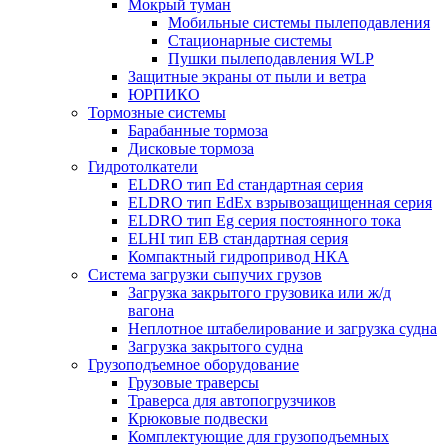
Мокрый туман
Мобильные системы пылеподавления
Стационарные системы
Пушки пылеподавления WLP
Защитные экраны от пыли и ветра
ЮРПИКО
Тормозные системы
Барабанные тормоза
Дисковые тормоза
Гидротолкатели
ELDRO тип Ed стандартная серия
ELDRO тип EdEx взрывозащищенная серия
ELDRO тип Eg серия постоянного тока
ELHI тип ЕВ стандартная серия
Компактный гидропривод НКА
Система загрузки сыпучих грузов
Загрузка закрытого грузовика или ж/д
вагона
Неплотное штабелирование и загрузка судна
Загрузка закрытого судна
Грузоподъемное оборудование
Грузовые траверсы
Траверса для автопогрузчиков
Крюковые подвески
Комплектующие для грузоподъемных