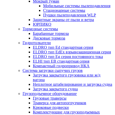
Мокрый туман
Мобильные системы пылеподавления
Стационарные системы
Пушки пылеподавления WLP
Защитные экраны от пыли и ветра
ЮРПИКО
Тормозные системы
Барабанные тормоза
Дисковые тормоза
Гидротолкатели
ELDRO тип Ed стандартная серия
ELDRO тип EdEx взрывозащищенная серия
ELDRO тип Eg серия постоянного тока
ELHI тип ЕВ стандартная серия
Компактный гидропривод НКА
Система загрузки сыпучих грузов
Загрузка закрытого грузовика или ж/д
вагона
Неплотное штабелирование и загрузка судна
Загрузка закрытого судна
Грузоподъемное оборудование
Грузовые траверсы
Траверса для автопогрузчиков
Крюковые подвески
Комплектующие для грузоподъемных