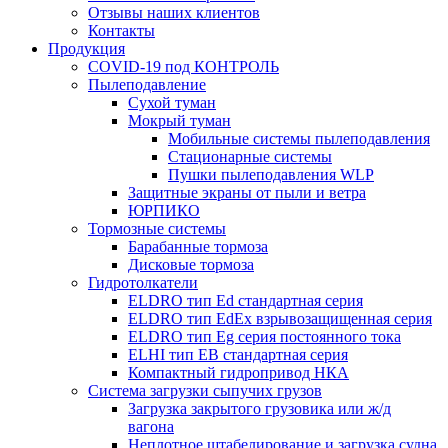
Отзывы наших клиентов
Контакты
Продукция
COVID-19 под КОНТРОЛЬ
Пылеподавление
Сухой туман
Мокрый туман
Мобильные системы пылеподавления
Стационарные системы
Пушки пылеподавления WLP
Защитные экраны от пыли и ветра
ЮРПИКО
Тормозные системы
Барабанные тормоза
Дисковые тормоза
Гидротолкатели
ELDRO тип Ed стандартная серия
ELDRO тип EdEx взрывозащищенная серия
ELDRO тип Eg серия постоянного тока
ELHI тип ЕВ стандартная серия
Компактный гидропривод НКА
Система загрузки сыпучих грузов
Загрузка закрытого грузовика или ж/д
вагона
Неплотное штабелирование и загрузка судна