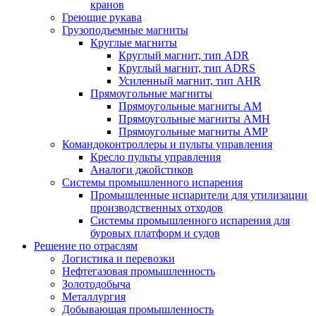
кранов
Греющие рукава
Грузоподъемные магниты
Круглые магниты
Круглый магнит, тип ADR
Круглый магнит, тип ADRS
Усиленный магнит, тип AHR
Прямоугольные магниты
Прямоугольные магниты AM
Прямоугольные магниты AMH
Прямоугольные магниты AMP
Командоконтроллеры и пульты управления
Кресло пульты управления
Аналоги джойстиков
Системы промышленного испарения
Промышленные испарители для утилизации
производственных отходов
Системы промышленного испарения для
буровых платформ и судов
Решение по отраслям
Логистика и перевозки
Нефтегазовая промышленность
Золотодобыча
Металлургия
Добывающая промышленность