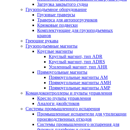
Загрузка закрытого судна
Грузоподъемное оборудование
Грузовые траверсы
Траверса для автопогрузчиков
Крюковые подвески
Комплектующие для грузоподъемных
кранов
Греющие рукава
Грузоподъемные магниты
Круглые магниты
Круглый магнит, тип ADR
Круглый магнит, тип ADRS
Усиленный магнит, тип AHR
Прямоугольные магниты
Прямоугольные магниты AM
Прямоугольные магниты AMH
Прямоугольные магниты AMP
Командоконтроллеры и пульты управления
Кресло пульты управления
Аналоги джойстиков
Системы промышленного испарения
Промышленные испарители для утилизации
производственных отходов
Системы промышленного испарения для
буровых платформ и судов