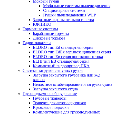
Мокрый туман
Мобильные системы пылеподавления
Стационарные системы
Пушки пылеподавления WLP
Защитные экраны от пыли и ветра
ЮРПИКО
Тормозные системы
Барабанные тормоза
Дисковые тормоза
Гидротолкатели
ELDRO тип Ed стандартная серия
ELDRO тип EdEx взрывозащищенная серия
ELDRO тип Eg серия постоянного тока
ELHI тип ЕВ стандартная серия
Компактный гидропривод НКА
Система загрузки сыпучих грузов
Загрузка закрытого грузовика или ж/д
вагона
Неплотное штабелирование и загрузка судна
Загрузка закрытого судна
Грузоподъемное оборудование
Грузовые траверсы
Траверса для автопогрузчиков
Крюковые подвески
Комплектующие для грузоподъемных