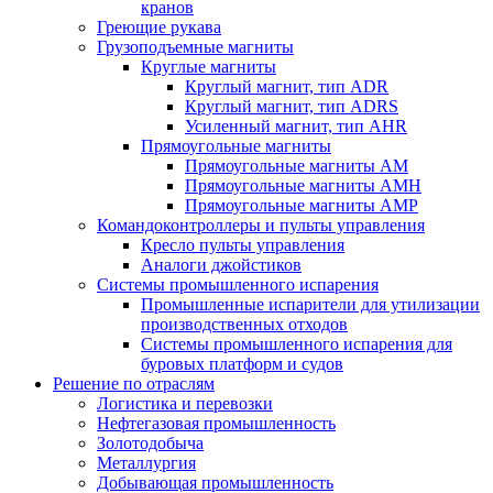
кранов
Греющие рукава
Грузоподъемные магниты
Круглые магниты
Круглый магнит, тип ADR
Круглый магнит, тип ADRS
Усиленный магнит, тип AHR
Прямоугольные магниты
Прямоугольные магниты AM
Прямоугольные магниты AMH
Прямоугольные магниты AMP
Командоконтроллеры и пульты управления
Кресло пульты управления
Аналоги джойстиков
Системы промышленного испарения
Промышленные испарители для утилизации
производственных отходов
Системы промышленного испарения для
буровых платформ и судов
Решение по отраслям
Логистика и перевозки
Нефтегазовая промышленность
Золотодобыча
Металлургия
Добывающая промышленность