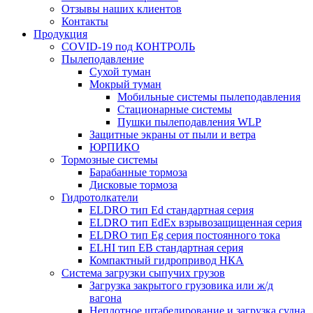
Отзывы наших клиентов
Контакты
Продукция
COVID-19 под КОНТРОЛЬ
Пылеподавление
Сухой туман
Мокрый туман
Мобильные системы пылеподавления
Стационарные системы
Пушки пылеподавления WLP
Защитные экраны от пыли и ветра
ЮРПИКО
Тормозные системы
Барабанные тормоза
Дисковые тормоза
Гидротолкатели
ELDRO тип Ed стандартная серия
ELDRO тип EdEx взрывозащищенная серия
ELDRO тип Eg серия постоянного тока
ELHI тип ЕВ стандартная серия
Компактный гидропривод НКА
Система загрузки сыпучих грузов
Загрузка закрытого грузовика или ж/д
вагона
Неплотное штабелирование и загрузка судна