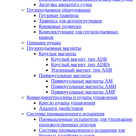
Загрузка закрытого судна
Грузоподъемное оборудование
Грузовые траверсы
Траверса для автопогрузчиков
Крюковые подвески
Комплектующие для грузоподъемных
кранов
Греющие рукава
Грузоподъемные магниты
Круглые магниты
Круглый магнит, тип ADR
Круглый магнит, тип ADRS
Усиленный магнит, тип AHR
Прямоугольные магниты
Прямоугольные магниты AM
Прямоугольные магниты AMH
Прямоугольные магниты AMP
Командоконтроллеры и пульты управления
Кресло пульты управления
Аналоги джойстиков
Системы промышленного испарения
Промышленные испарители для утилизации
производственных отходов
Системы промышленного испарения для
буровых платформ и судов